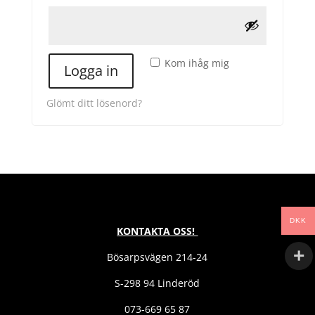
Kom ihåg mig
Logga in
Glömt ditt lösenord?
DKK
KONTAKTA OSS!
Bösarpsvägen 214-24
S-298 94 Linderöd
073-669 65 87