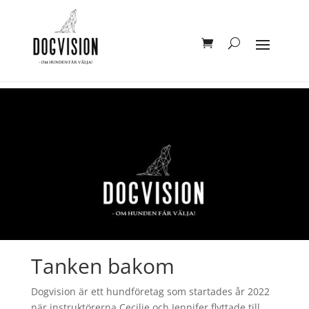
Tanken bakom
Dogvision är ett hundföretag som startades år 2022
när instruktörerna Cecilie och Jennifer flyttade till