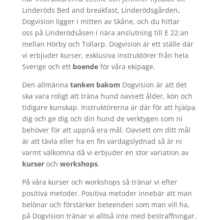
Linderöds Bed and breakfast, Linderödsgården
.
Dogvision ligger i mitten av Skåne, och du hittar
oss på Linderödsåsen i nära anslutning till E 22:an
mellan Hörby och Tollarp. Dogvision är ett ställe där
vi erbjuder kurser, exklusiva instruktörer från hela
Sverige och ett
boende
för våra ekipage.
Den allmänna
tanken
bakom
Dogvision är att det
ska vara roligt att träna hund oavsett ålder, kön och
tidigare kunskap. Instruktörerna är där för att hjälpa
dig och ge dig och din hund de verktygen som ni
behöver för att uppnå era mål. Oavsett om ditt mål
är att tävla eller ha en fin vardagslydnad så är ni
varmt välkomna då vi erbjuder en stor variation av
kurser
och
workshops
.
På våra kurser och workshops så tränar vi efter
positiva metoder. Positiva metoder innebär att man
belönar och förstärker beteenden som man vill ha,
på Dogvision tränar vi alltså inte med bestraffningar.